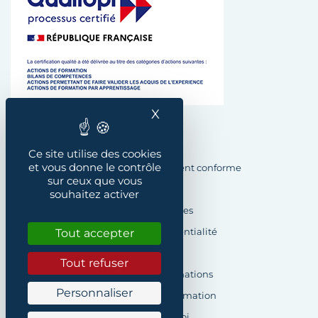
X
Masquer le bandeau des
Plan du site
Ce site utilise des cookies
et vous donne le contrôle
Accessibilité : Partiellement conforme
sur ceux que vous
Crédits
souhaitez activer
Mentions légales
Tout accepter
Politique de confidentialité
Cookies
Tout refuser
Demande d’informations
Personnaliser
Formulaire de réclamation
Offres d’emploi