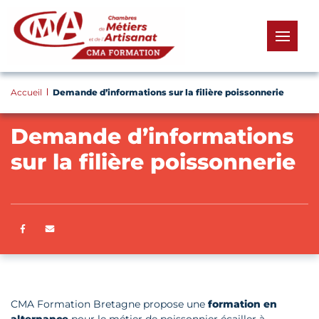
Panneau de gestion des cookies
menu
Accueil
Demande d’informations sur la filière poissonnerie
Demande d’informations
sur la filière poissonnerie
Partager sur Facebook
ENVOYER PAR E-MAIL
CMA Formation Bretagne propose une
formation en