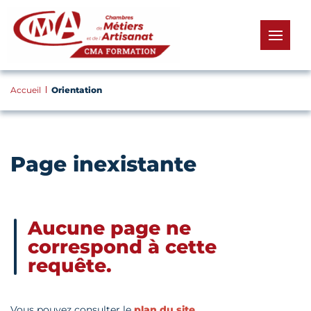
Panneau de gestion des cookies
menu
Accueil
Orientation
Page inexistante
Aucune page ne
correspond à cette
requête.
Vous pouvez consulter le
plan du site