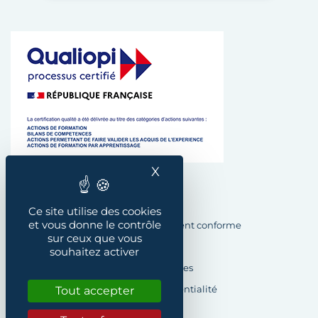
X
Masquer le bandeau des
Plan du site
Ce site utilise des cookies
et vous donne le contrôle
Accessibilité : Partiellement conforme
sur ceux que vous
Crédits
souhaitez activer
Mentions légales
Politique de confidentialité
Tout accepter
Cookies